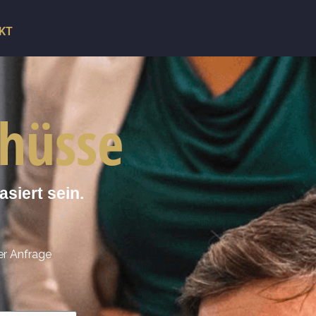
KT
chüsse
siert sein.
er Anfrage